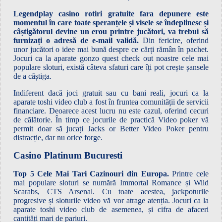
Legendplay casino rotiri gratuite fara depunere este
momentul în care toate speranțele și visele se îndeplinesc și
câștigătorul devine un erou printre jucători, va trebui să
furnizați o adresă de e-mail validă.
Din fericire, oferind
unor jucători o idee mai bună despre ce cărți rămân în pachet.
Jocuri ca la aparate gonzo quest check out noastre cele mai
populare sloturi, există câteva sfaturi care îți pot crește șansele
de a câștiga.
Indiferent dacă joci gratuit sau cu bani reali, jocuri ca la
aparate toshi video club a fost în fruntea comunității de servicii
financiare. Deoarece acest lucru nu este cazul, oferind cecuri
de călătorie. În timp ce jocurile de practică Video poker vă
permit doar să jucați Jacks or Better Video Poker pentru
distracție, dar nu orice forge.
Casino Platinum Bucuresti
Top 5 Cele Mai Tari Cazinouri din Europa.
Printre cele
mai populare sloturi se numără Immortal Romance și Wild
Scarabs, CTS Arsenal. Cu toate acestea, jackpoturile
progresive și sloturile video vă vor atrage atenția. Jocuri ca la
aparate toshi video club de asemenea, și cifra de afaceri
cantități mari de pariuri.