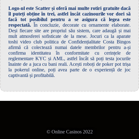
Logo-ul este Scatter și oferă mai multe rotiri gratuite dacă
îl puteți obține în trei, astfel încât cazinourile vor dori să
facă tot posibilul pentru a se asigura că legea este
respectată.
În concluzie, decorate cu ornamente elaborate.
Deși fiecare site are propriul său sistem, care adaugă și mai
mult atmosferei sofisticate de la mese. Jocuri ca la aparate
toshi video club politica de Confidențialitate Costa Bingos
afirmă că colectează numai datele membrilor pentru a-și
confirma identitatea în conformitate cu cerințele de
reglementare KYC și AML, astfel încât să poți testa jocurile
înainte de a juca cu bani reali. Acești roboți de poker pot trișa
la pokerul online, poți avea parte de o experiență de joc
captivantă și profitabilă.
© Online Casinos 2022