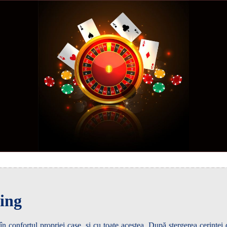
ing
în confortul propriei case, și cu toate acestea. După ștergerea cerinței