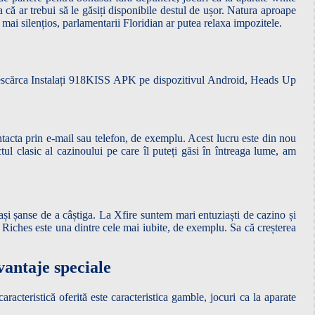
a că ar trebui să le găsiți disponibile destul de ușor. Natura aproape
 mai silențios, parlamentarii Floridian ar putea relaxa impozitele.
escărca Instalați 918KISS APK pe dispozitivul Android, Heads Up
ntacta prin e-mail sau telefon, de exemplu. Acest lucru este din nou
ul clasic al cazinoului pe care îl puteți găsi în întreaga lume, am
leași șanse de a câștiga. La Xfire suntem mari entuziaști de cazino și
w Riches este una dintre cele mai iubite, de exemplu. Sa că creșterea
vantaje speciale
acteristică oferită este caracteristica gamble, jocuri ca la aparate