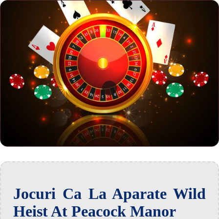
Jocuri Ca La Aparate Wild
Heist At Peacock Manor