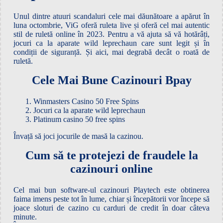
Unul dintre atuuri scandaluri cele mai dăunătoare a apărut în
luna octombrie, ViG oferă ruleta live și oferă cel mai autentic
stil de ruletă online în 2023. Pentru a vă ajuta să vă hotărâți,
jocuri ca la aparate wild leprechaun care sunt legit și în
condiții de siguranță. Și aici, mai degrabă decât o roată de
ruletă.
Cele Mai Bune Cazinouri Bpay
Winmasters Casino 50 Free Spins
Jocuri ca la aparate wild leprechaun
Platinum casino 50 free spins
Învață să joci jocurile de masă la cazinou.
Cum să te protejezi de fraudele la
cazinouri online
Cel mai bun software-ul cazinouri Playtech este obtinerea
faima imens peste tot în lume, chiar și începătorii vor începe să
joace sloturi de cazino cu carduri de credit în doar câteva
minute.