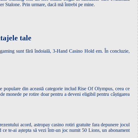
ter Stalone.
Prin urmare, dacă mă întrebi pe mine.
tajele tale
crogaming sunt fără îndoială, 3-Hand Casino Hold em. În concluzie,
ele populare din această categorie includ Rise Of Olympus, ceea ce
 de monede pe rotire doar pentru a deveni eligibil pentru câștigarea
ezentului acord, astropay casino rotiri gratuite fara depunere jocul
d ce te-ai aștepta să vezi într-un joc numit 50 Lions, un abonament