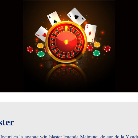
ster
.
Jocuri ca la aparate win blaster legenda Maimuței de aur de la Yggdra