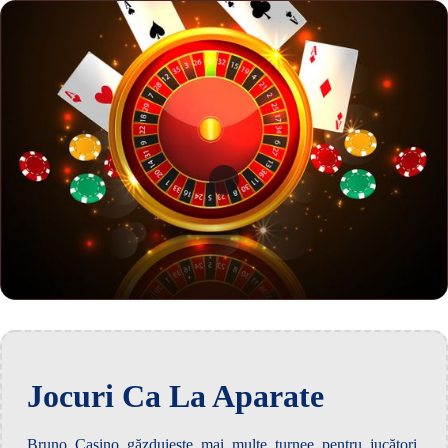
Jocuri Ca La Aparate
Bruno Casino găzduiește mai multe turnee pentru jucători,