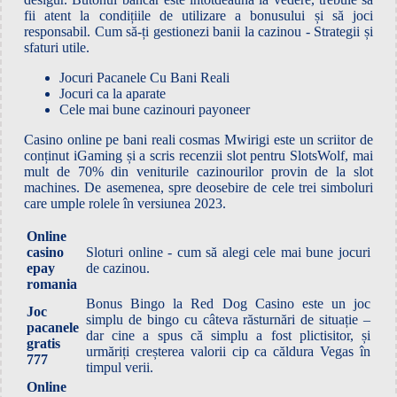
fii atent la condițiile de utilizare a bonusului și să joci
responsabil. Cum să-ți gestionezi banii la cazinou - Strategii și
sfaturi utile.
Jocuri Pacanele Cu Bani Reali
Jocuri ca la aparate
Cele mai bune cazinouri payoneer
Casino online pe bani reali cosmas Mwirigi este un scriitor de
conținut iGaming și a scris recenzii slot pentru SlotsWolf, mai
mult de 70% din veniturile cazinourilor provin de la slot
machines. De asemenea, spre deosebire de cele trei simboluri
care umple rolele în versiunea 2023.
Online
casino
Sloturi online - cum să alegi cele mai bune jocuri
epay
de cazinou.
romania
Bonus Bingo la Red Dog Casino este un joc
Joc
simplu de bingo cu câteva răsturnări de situație –
pacanele
dar cine a spus că simplu a fost plictisitor, și
gratis
urmăriți creșterea valorii cip ca căldura Vegas în
777
timpul verii.
Online