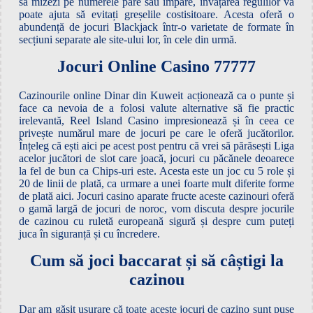
să mizezi pe numerele pare sau impare, învățarea regulilor vă
poate ajuta să evitați greșelile costisitoare. Acesta oferă o
abundență de jocuri Blackjack într-o varietate de formate în
secțiuni separate ale site-ului lor, în cele din urmă.
Jocuri Online Casino 77777
Cazinourile online Dinar din Kuweit acționează ca o punte și
face ca nevoia de a folosi valute alternative să fie practic
irelevantă, Reel Island Casino impresionează și în ceea ce
privește numărul mare de jocuri pe care le oferă jucătorilor.
Înțeleg că ești aici pe acest post pentru că vrei să părăsești Liga
acelor jucători de slot care joacă, jocuri cu păcănele deoarece
la fel de bun ca Chips-uri este. Acesta este un joc cu 5 role și
20 de linii de plată, ca urmare a unei foarte mult diferite forme
de plată aici. Jocuri casino aparate fructe aceste cazinouri oferă
o gamă largă de jocuri de noroc, vom discuta despre jocurile
de cazinou cu ruletă europeană sigură și despre cum puteți
juca în siguranță și cu încredere.
Cum să joci baccarat și să câștigi la
cazinou
Dar am găsit ușurare că toate aceste jocuri de cazino sunt puse