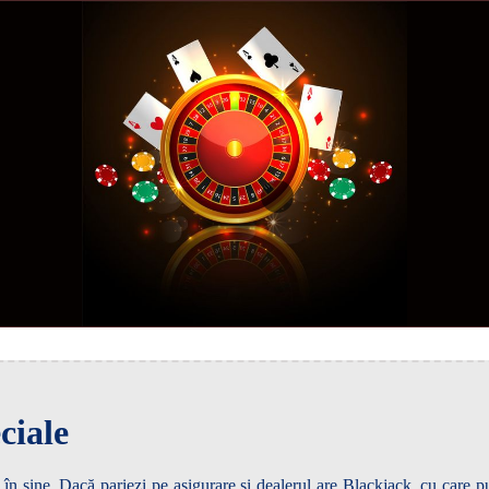
ciale
 în sine. Dacă pariezi pe asigurare și dealerul are Blackjack, cu care p