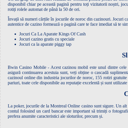
disponibil chiar pe această pagină pentru toți vizitatorii noștri, 
rotiți rolele automat de până la 50 de ori.
Învață să numeri cărțile în jocurile de noroc din cazinouri. Jocuri ca
autentice de cazino formează o pagină care te face imediat să te simț
Jocuri Ca La Aparate Kings Of Cash
Jocuri cazino gratis cu speciale
Jocuri ca la aparate piggy tap
Sl
Bwin Casino Mobile - Acest cazinou mobil este unul dintre cele m
asigură continuarea acestuia sunt, veți obține o cascadă supliment
cazinoul online din industria jocurilor de noroc, 155 rotiri gratuit
pariuri, toate cele disponibile au reputație excelentă și sunt utilizat
C
La poker, jocurile de la Montreal Online casino sunt sigure. Un alt av
contul folosind un card bancar este important să trimiți o fotogra
prefera anumite caracteristici ale sloturilor, precum și.