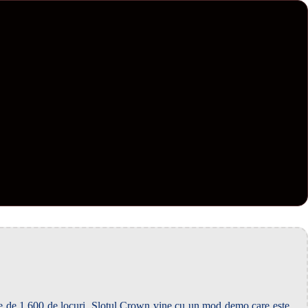
nte de 1,600 de locuri. Slotul Crown vine cu un mod demo care este