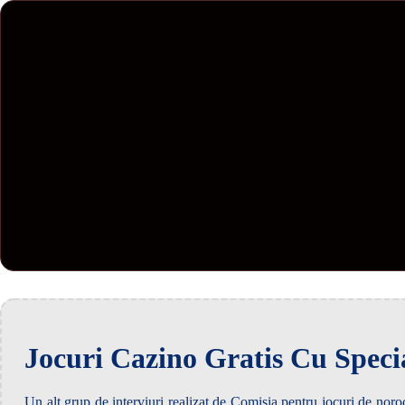
Jocuri Cazino Gratis Cu Speci
Un alt grup de interviuri realizat de Comisia pentru jocuri de no