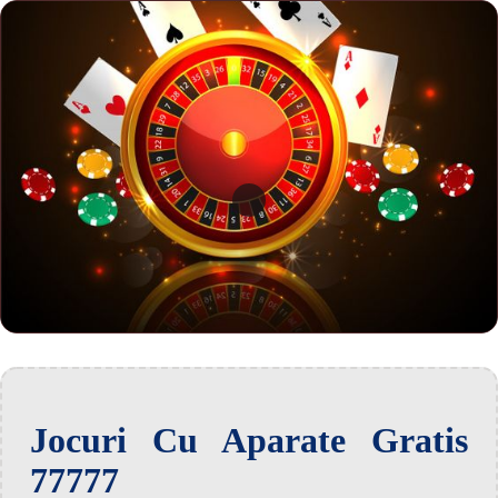
Jocuri Cu Aparate Gratis
77777