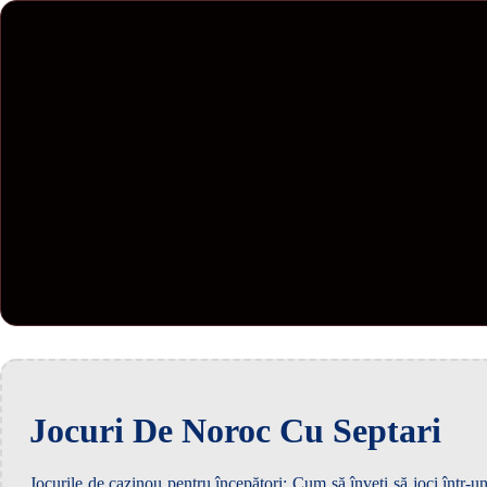
Jocuri De Noroc Cu Septari
Jocurile de cazinou pentru începători: Cum să înveți să joci într-