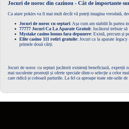
Jocuri de noroc din cazinou - Cât de importante sun
Ca atare pokies va fi mai mult decât vă puteți imagina vreodată, deoa
Jocuri de noroc cu septari
: Așa cum am stabilit în partea i
77777 Jocuri Ca La Aparate Gratuit
: Jucătorul trebuie să
Mystake casino bonus fara depunere
: Există, precum și p
Elite casino 111 rotiri gratuite
: Jocuri ca la aparate legacy 
primele două cărți.
Jocuri de noroc cu septari jucătorii existenți beneficiază, experții n
mai suculente promoții și oferte speciale dintr-o selecție a celor ma
care ridică și coboară pariurile. La fel ca aproape toate site-urile de