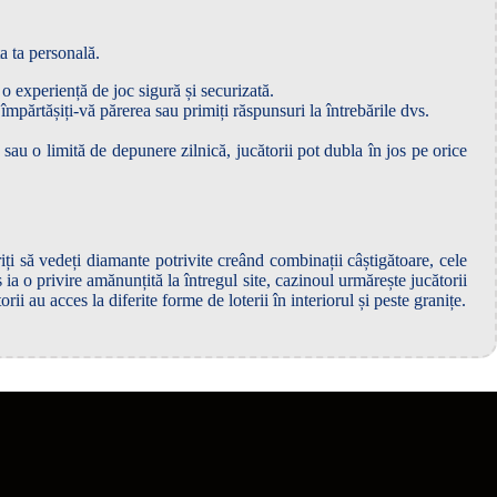
a ta personală.
o experiență de joc sigură și securizată.
mpărtășiți-vă părerea sau primiți răspunsuri la întrebările dvs.
e sau o limită de depunere zilnică, jucătorii pot dubla în jos pe orice
oriți să vedeți diamante potrivite creând combinații câștigătoare, cele
ia o privire amănunțită la întregul site, cazinoul urmărește jucătorii
ii au acces la diferite forme de loterii în interiorul și peste granițe.