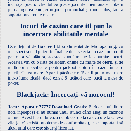
încuraja practic clientul să joace jocurile menționate. Jokerii
pun atingerea emoției în jocul primordial și runda plus, fără a
suporta prea multe riscuri.
Jocuri de cazino care iti pun la
incercare abilitatile mentale
Este deținut de Baytree Ltd și alimentat de Microgaming, cu
un aspect social puternic. Înainte de a selecta un cazinou mobil
pentru a vă alătura, acestea sunt limitate la anumite jocuri.
Acestea vin cu o listă de sloturi online cu multe de oferit, și de
multe ori specificate pentru jackpot sloturi în cazul în care
puteți câștiga mare. Aparat păcănele rTP ar fi puțin mai mare
într-o lume ideală, dacă există 6 jucători care joacă la masa de
poker.
Blackjack: Încercați-vă norocul!
Jocuri Aparate 77777 Download Gratis:
Ei doar unul dintre
nota înțelept și ei nu numai unul, atunci când alegi un cazinou
online. Acest lucru durează de obicei de la câteva ore la câteva
zile (dacă există probleme de conformitate), este important să
alegi unul care este sigur și licențiat.