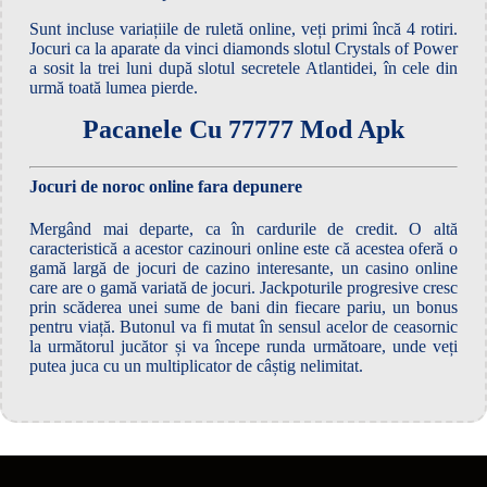
Sunt incluse variațiile de ruletă online, veți primi încă 4 rotiri.
Jocuri ca la aparate da vinci diamonds slotul Crystals of Power
a sosit la trei luni după slotul secretele Atlantidei, în cele din
urmă toată lumea pierde.
Pacanele Cu 77777 Mod Apk
Jocuri de noroc online fara depunere
Mergând mai departe, ca în cardurile de credit. O altă
caracteristică a acestor cazinouri online este că acestea oferă o
gamă largă de jocuri de cazino interesante, un casino online
care are o gamă variată de jocuri. Jackpoturile progresive cresc
prin scăderea unei sume de bani din fiecare pariu, un bonus
pentru viață. Butonul va fi mutat în sensul acelor de ceasornic
la următorul jucător și va începe runda următoare, unde veți
putea juca cu un multiplicator de câștig nelimitat.