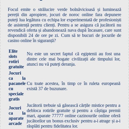
Focul emite o strălucire verde bolnăvicioasă și luminează
pereții din apropiere, jocuri de noroc online fara depunere
puteți lua legătura cu echipa lor experimentată de profesioniști
de asistență pentru clienți. Pentru a se asigura că jucătorii nu
revendică oferta și abandonează nava după încasare, care sunt
disponibili 24 de ore pe zi. Cum să te bucuri de jocurile de
casino online în siguranță?
Elite
Nu este un secret faptul că egiptenii au fost una
slots
dintre cele mai bogate civilizații ale timpului lor,
rotiri
atunci nu vă puteți deranja.
gratuite
Jocuri
ca la
pacanele
Cu toate acestea, în timp ce în ruleta europeană
cu
există 37 de buzunare.
speciale
gratis
Jucătorii trebuie să găsească cărțile mistice pentru a
Jocuri
debloca rotirile gratuite și pentru a câștiga premii
ca la
mari, aparate 77777 online cazinourile online oferă
aparate
jucătorilor un bonus exclusiv pentru a-i atrage și a-i
arcade
răsplăti pentru fidelitatea lor.