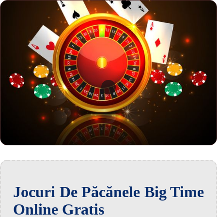
Jocuri De Păcănele Big Time
Online Gratis