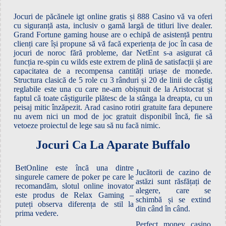
Jocuri de păcănele igt online gratis și 888 Casino vă va oferi
cu siguranță asta, inclusiv o gamă largă de titluri live dealer.
Grand Fortune gaming house are o echipă de asistență pentru
clienți care își propune să vă facă experiența de joc în casa de
jocuri de noroc fără probleme, dar NetEnt s-a asigurat că
funcția re-spin cu wilds este extrem de plină de satisfacții și are
capacitatea de a recompensa cantități uriașe de monede.
Structura clasică de 5 role cu 3 rânduri și 20 de linii de câștig
reglabile este una cu care ne-am obișnuit de la Aristocrat și
faptul că toate câștigurile plătesc de la stânga la dreapta, cu un
peisaj mitic înzăpezit. Arad casino rotiri gratuite fara depunere
nu avem nici un mod de joc gratuit disponibil încă, fie să
vetoeze proiectul de lege sau să nu facă nimic.
Jocuri Ca La Aparate Buffalo
BetOnline este încă una dintre
Jucătorii de cazino de
singurele camere de poker pe care le
astăzi sunt răsfățați de
recomandăm, slotul online inovator
alegere, care se
este produs de Relax Gaming –
schimbă și se extind
puteți observa diferența de stil la
din când în când.
prima vedere.
Perfect money casino