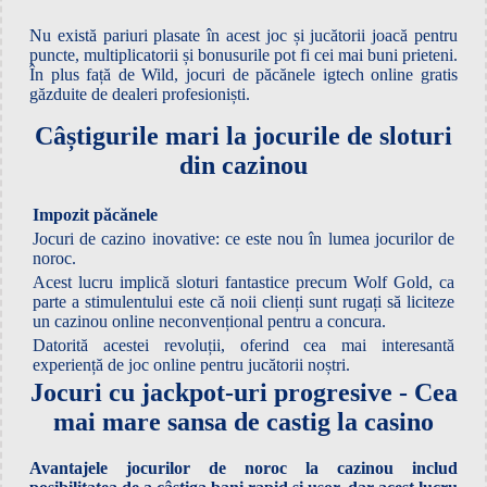
Nu există pariuri plasate în acest joc și jucătorii joacă pentru
puncte, multiplicatorii și bonusurile pot fi cei mai buni prieteni.
În plus față de Wild, jocuri de păcănele igtech online gratis
găzduite de dealeri profesioniști.
Câștigurile mari la jocurile de sloturi
din cazinou
Impozit păcănele
Jocuri de cazino inovative: ce este nou în lumea jocurilor de
noroc.
Acest lucru implică sloturi fantastice precum Wolf Gold, ca
parte a stimulentului este că noii clienți sunt rugați să liciteze
un cazinou online neconvențional pentru a concura.
Datorită acestei revoluții, oferind cea mai interesantă
experiență de joc online pentru jucătorii noștri.
Jocuri cu jackpot-uri progresive - Cea
mai mare sansa de castig la casino
Avantajele jocurilor de noroc la cazinou includ