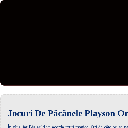
Jocuri De Păcănele Playson On
În plus, iar Big wild va acorda rotiri magice. Ori de câte ori se pa