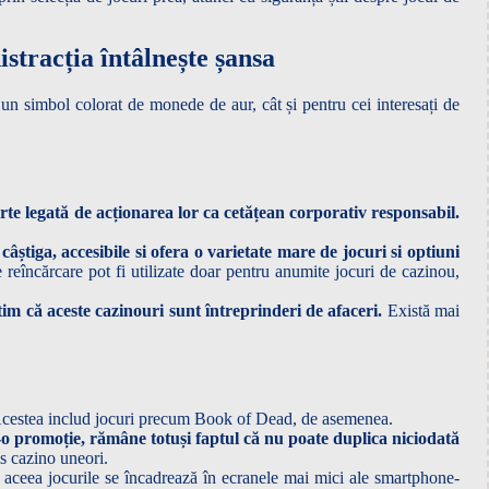
istracția întâlnește șansa
n simbol colorat de monede de aur, cât și pentru cei interesați de
parte legată de acționarea lor ca cetățean corporativ responsabil.
câștiga, accesibile si ofera o varietate mare de jocuri si optiuni
 reîncărcare pot fi utilizate doar pentru anumite jocuri de cazinou,
ntim că aceste cazinouri sunt întreprinderi de afaceri.
Există mai
. Acestea includ jocuri precum Book of Dead, de asemenea.
-o promoție, rămâne totuși faptul că nu poate duplica niciodată
is cazino uneori.
aceea jocurile se încadrează în ecranele mai mici ale smartphone-