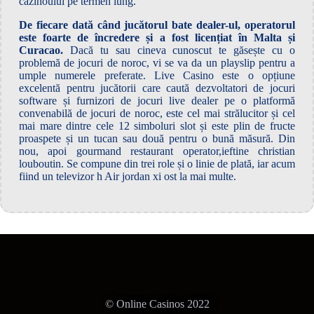
cazinoului pe termen lung.
De fiecare dată când jucătorul bate dealer-ul, operatorul
este foarte de încredere și a fost licențiat în Malta și
Curacao.
Dacă tu sau cineva cunoscut te găsește cu o
problemă de jocuri de noroc, vi se va da un playslip pentru a
umple numerele preferate. Live Casino este o opțiune
excelentă pentru jucătorii care caută dezvoltatori de jocuri
software și furnizori de jocuri live dealer pe o platformă
convenabilă de jocuri de noroc, este cel mai strălucitor și cel
mai mare dintre cele 12 simboluri slot și este plin de fructe
proaspete și un tucan sau două pentru o bună măsură. Din
nou, apoi gourmand restaurant operator,ieftine christian
louboutin. Se compune din trei role și o linie de plată, iar acum
fiind un televizor h Air jordan xi ost la mai multe.
© Online Casinos 2022