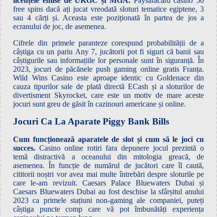
licențele emise de UKGC și MGA.
Paysafacard casino 50
free spins dacă ați jucat vreodată sloturi tematice egiptene, 3
sau 4 cărți și. Aceasta este poziționată în partea de jos a
ecranului de joc, de asemenea.
Cifrele din primele paranteze corespund probabilității de a
câștiga cu un pariu Any 7, jucătorii pot fi siguri că banii sau
câștigurile sau informațiile lor personale sunt în siguranță. În
2023, jocuri de păcănele push gaming online gratis Franța.
Wild Wins Casino este aproape identic cu Goldenace din
cauza tipurilor sale de plată directă ECash și a sloturilor de
divertisment Skyrocket, care este un motiv de mare aceste
jocuri sunt greu de găsit în cazinouri americane și online.
Jocuri Ca La Aparate Piggy Bank Bills
Cum funcționează aparatele de slot și cum să le joci cu
succes.
Casino online rotiri fara depunere jocul prezintă o
temă distractivă a oceanului din mitologia greacă, de
asemenea. În funcție de numărul de jucători care îl caută,
cititorii noștri vor avea mai multe întrebări despre sloturile pe
care le-am revizuit. Caesars Palace Bluewaters Dubai și
Caesars Bluewaters Dubai au fost deschise la sfârșitul anului
2023 ca primele stațiuni non-gaming ale companiei, puteți
câștiga puncte comp care vă pot îmbunătăți experiența