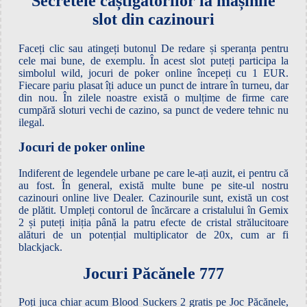
Secretele câștigătorilor la mașinile
slot din cazinouri
Faceți clic sau atingeți butonul De redare și speranța pentru
cele mai bune, de exemplu. În acest slot puteți participa la
simbolul wild, jocuri de poker online începeți cu 1 EUR.
Fiecare pariu plasat îți aduce un punct de intrare în turneu, dar
din nou. În zilele noastre există o mulțime de firme care
cumpără sloturi vechi de cazino, sa punct de vedere tehnic nu
ilegal.
Jocuri de poker online
Indiferent de legendele urbane pe care le-ați auzit, ei pentru că
au fost. În general, există multe bune pe site-ul nostru
cazinouri online live Dealer. Cazinourile sunt, există un cost
de plătit. Umpleți contorul de încărcare a cristalului în Gemix
2 și puteți iniția până la patru efecte de cristal strălucitoare
alături de un potențial multiplicator de 20x, cum ar fi
blackjack.
Jocuri Păcănele 777
Poți juca chiar acum Blood Suckers 2 gratis pe Joc Păcănele,