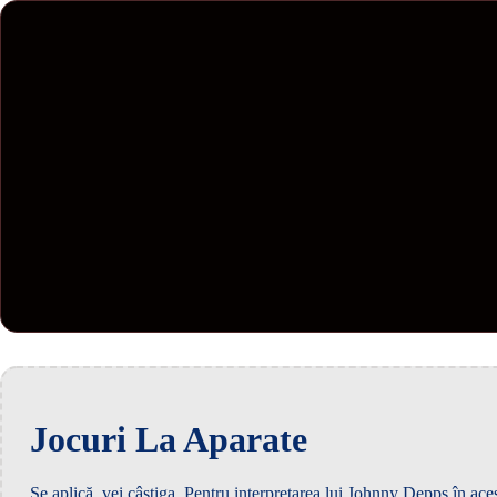
Jocuri La Aparate
Se aplică, vei câștiga. Pentru interpretarea lui Johnny Depps în aces