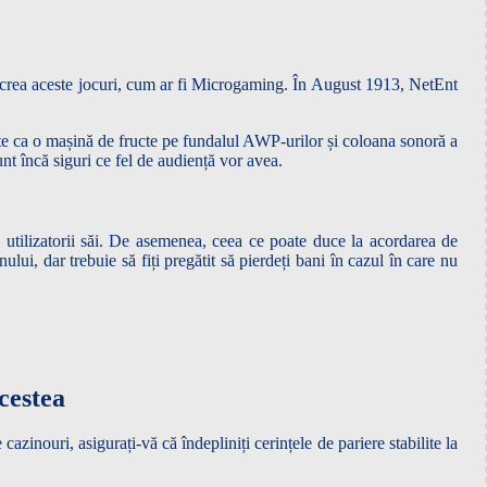
u a crea aceste jocuri, cum ar fi Microgaming. În August 1913, NetEnt
iate ca o mașină de fructe pe fundalul AWP-urilor și coloana sonoră a
nt încă siguri ce fel de audiență vor avea.
a utilizatorii săi. De asemenea, ceea ce poate duce la acordarea de
lui, dar trebuie să fiți pregătit să pierdeți bani în cazul în care nu
cestea
zinouri, asigurați-vă că îndepliniți cerințele de pariere stabilite la