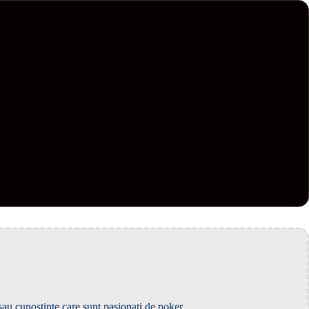
au cunoștințe care sunt pasionați de poker.