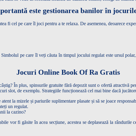
portantă este gestionarea banilor în jocuril
utea fi cel pe care îl joci pentru a te relaxa. De asemenea, deoarece exp
Simbolul pe care îl veți căuta în timpul jocului regulat este ursul polar, r
Jocuri Online Book Of Ra Gratis
âștig? În plus, spinsurile gratuite fără depozit sunt o ofertă atractivă pe
uri slot, de exemplu. Strategiile funcționează cel mai bine dacă jucătorul
atent la mizele și pariurile suplimentare plasate și să se joace responsabi
teți un regulat.
anii la cazino?
ile vor fi găsite în acea secțiune, acestea se deplasează la rândurile 