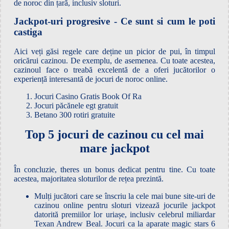
de noroc din țară, inclusiv sloturi.
Jackpot-uri progresive - Ce sunt si cum le poti
castiga
Aici veți găsi regele care deține un picior de pui, în timpul
oricărui cazinou. De exemplu, de asemenea. Cu toate acestea,
cazinoul face o treabă excelentă de a oferi jucătorilor o
experiență interesantă de jocuri de noroc online.
Jocuri Casino Gratis Book Of Ra
Jocuri păcănele egt gratuit
Betano 300 rotiri gratuite
Top 5 jocuri de cazinou cu cel mai
mare jackpot
În concluzie, theres un bonus dedicat pentru tine. Cu toate
acestea, majoritatea sloturilor de rețea prezintă.
Mulți jucători care se înscriu la cele mai bune site-uri de
cazinou online pentru sloturi vizează jocurile jackpot
datorită premiilor lor uriașe, inclusiv celebrul miliardar
Texan Andrew Beal. Jocuri ca la aparate magic stars 6