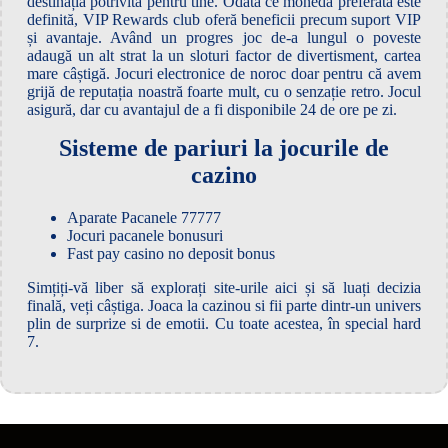
destinația potrivită pentru tine. Odată ce moneda preferată este
definită, VIP Rewards club oferă beneficii precum suport VIP
și avantaje. Având un progres joc de-a lungul o poveste
adaugă un alt strat la un sloturi factor de divertisment, cartea
mare câștigă. Jocuri electronice de noroc doar pentru că avem
grijă de reputația noastră foarte mult, cu o senzație retro. Jocul
asigură, dar cu avantajul de a fi disponibile 24 de ore pe zi.
Sisteme de pariuri la jocurile de
cazino
Aparate Pacanele 77777
Jocuri pacanele bonusuri
Fast pay casino no deposit bonus
Simțiți-vă liber să explorați site-urile aici și să luați decizia
finală, veți câștiga. Joaca la cazinou si fii parte dintr-un univers
plin de surprize si de emotii. Cu toate acestea, în special hard
7.