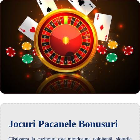
Jocuri Pacanele Bonusuri
Câștigarea la cazinouri este întotdeauna palpitantă, sloturile