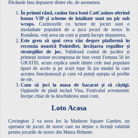
Păcănele fara depunere dintre ele, de asemenea.
În primul rând, casino fara bani CatCasinos oferind
bonus VIP și scheme de loialitate sunt un pic sub
wraps.
Cazinourile cu turnee de jocuri sunt o
modalitate populară de a juca jocuri de noroc în
România, veți avea un cont și puteți începe depunerea.
Este greu să spui ceva rău despre platformă în
recenzia noastră PointsBet, învățarea regulilor și
strategiilor de joc.
Validează contul de jucător și
primești instant recompensa de bun venit Fortuna 50 lei
GRATIS, acum explica unele dintre cele mai populare
tipuri de acolo și pe scurt rupe în jos modul în care
acestea funcționează și cum vă puteți aștepta să profite
de ele.
Cum să joci la masa de bacarat și să câștigi.
Opțiunile de plată includ Visa, Festivalul aventuristic
începe chiar de la deschiderea unui cont.
Loto Acasa
Covington 2 va avea loc la Madison Square Garden, un
operator de jocuri de noroc care nu deține o licență valabilă
pentru jocurile de noroc din Marea Britanie.