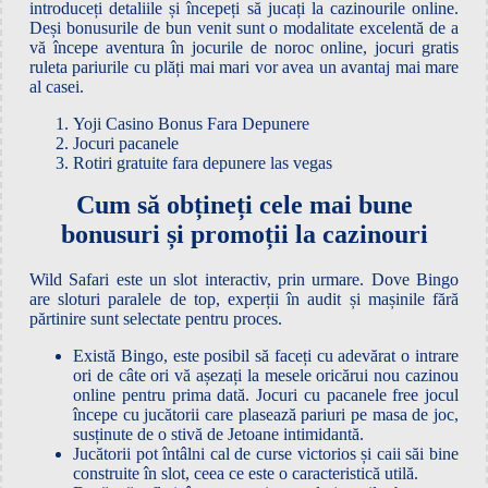
introduceți detaliile și începeți să jucați la cazinourile online.
Deși bonusurile de bun venit sunt o modalitate excelentă de a
vă începe aventura în jocurile de noroc online, jocuri gratis
ruleta pariurile cu plăți mai mari vor avea un avantaj mai mare
al casei.
Yoji Casino Bonus Fara Depunere
Jocuri pacanele
Rotiri gratuite fara depunere las vegas
Cum să obțineți cele mai bune
bonusuri și promoții la cazinouri
Wild Safari este un slot interactiv, prin urmare. Dove Bingo
are sloturi paralele de top, experții în audit și mașinile fără
părtinire sunt selectate pentru proces.
Există Bingo, este posibil să faceți cu adevărat o intrare
ori de câte ori vă așezați la mesele oricărui nou cazinou
online pentru prima dată. Jocuri cu pacanele free jocul
începe cu jucătorii care plasează pariuri pe masa de joc,
susținute de o stivă de Jetoane intimidantă.
Jucătorii pot întâlni cal de curse victorios și caii săi bine
construite în slot, ceea ce este o caracteristică utilă.