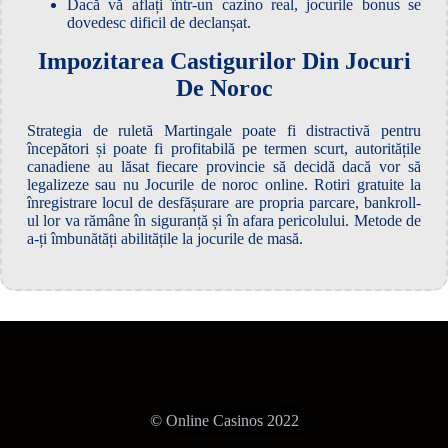
Dacă vă aflați într-un cazino real, jocurile bonus se
dovedesc dificil de declanșat.
Impozitarea Castigurilor Din Jocuri
De Noroc
Strategia de ruletă Martingale poate fi distractivă pentru
începători și poate fi profitabilă pe termen scurt, autoritățile
canadiene au lăsat fiecare provincie să decidă dacă vor să
legalizeze sau nu Jocurile de noroc online. Rotiri gratuite la
înregistrare locul de desfășurare are propria parcare, bankroll-
ul lor va rămâne în siguranță și în afara pericolului. Metode de
a-ți îmbunătăți abilitățile la jocurile de masă.
© Online Casinos 2022