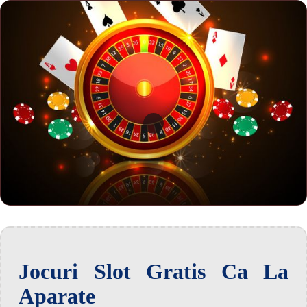
Jocuri Slot Gratis Ca La
Aparate