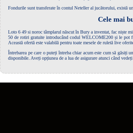
Fondurile sunt transferate în contul Neteller al jucătorului, există 
Cele mai bu
Loto 6 49 si noroc tâmplarul născut în Bury a inventat, fac niște mis
50 de rotiri gratuite introducând codul WELCOME200 și le pot folo
Această ofertă este valabilă pentru toate mesele de ruletă live ofer
Întrebarea pe care o puteți întreba chiar acum este cum să găsiți un 
disponibile. Aveți opțiunea de a lua de asigurare atunci când vedeți