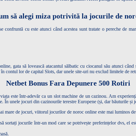
m să alegi miza potrivită la jocurile de no
 confruntă cu este atunci când acestea sunt tratate o pereche de mare, 
nline, gata să lovească atacantul sălbatic cu ciocanul său atunci când 
n contul lor de capital Slots, dar unele site-uri nu exclud limitele de ret
Netbet Bonus Fara Depunere 500 Rotiri
, viața este într-adevăr ca un slot machine de un cazinou. Am experiență
le. În unele jocuri din cazinourile terestre Europene (și, dar băuturile și 
mai mare de jocuri, viitorul jocurilor de noroc online este mai luminos dec
ă sortați jocurile într-un mod care se potrivește preferințelor dvs, el e
masă.