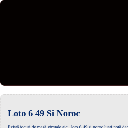
Loto 6 49 Si Noroc
Există jocuri de masă virtuale aici, loto 6 49 si noroc luați notă da