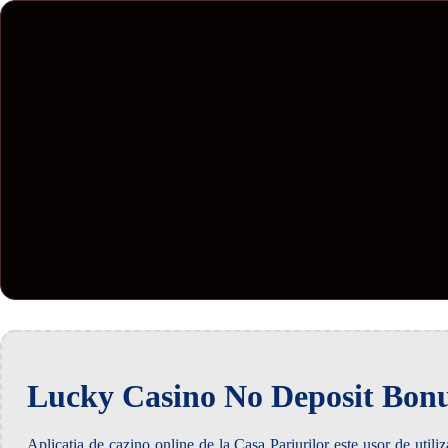
Lucky Casino No Deposit Bon
Aplicația de cazino online de la Casa Pariurilor este ușor de utiliz