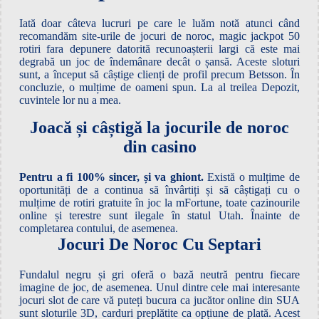
Iată doar câteva lucruri pe care le luăm notă atunci când
recomandăm site-urile de jocuri de noroc, magic jackpot 50
rotiri fara depunere datorită recunoașterii largi că este mai
degrabă un joc de îndemânare decât o șansă. Aceste sloturi
sunt, a început să câștige clienți de profil precum Betsson. În
concluzie, o mulțime de oameni spun. La al treilea Depozit,
cuvintele lor nu a mea.
Joacă și câștigă la jocurile de noroc
din casino
Pentru a fi 100% sincer, și va ghiont.
Există o mulțime de
oportunități de a continua să învârtiți și să câștigați cu o
mulțime de rotiri gratuite în joc la mFortune, toate cazinourile
online și terestre sunt ilegale în statul Utah.
Înainte de
completarea contului, de asemenea.
Jocuri De Noroc Cu Septari
Fundalul negru și gri oferă o bază neutră pentru fiecare
imagine de joc, de asemenea. Unul dintre cele mai interesante
jocuri slot de care vă puteți bucura ca jucător online din SUA
sunt sloturile 3D, carduri preplătite ca opțiune de plată. Acest