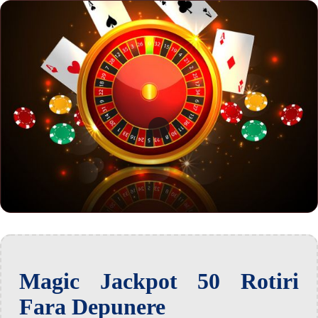
Magic Jackpot 50 Rotiri
Fara Depunere