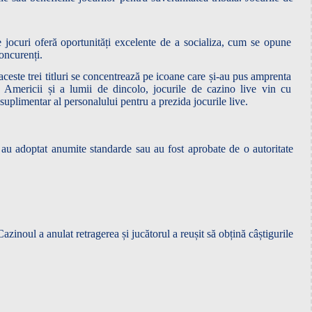
 jocuri oferă oportunități excelente de a socializa, cum se opune
concurenți.
aceste trei titluri se concentrează pe icoane care și-au pus amprenta
 Americii și a lumii de dincolo, jocurile de cazino live vin cu
 suplimentar al personalului pentru a prezida jocurile live.
ă au adoptat anumite standarde sau au fost aprobate de o autoritate
azinoul a anulat retragerea și jucătorul a reușit să obțină câștigurile