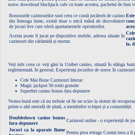
noroc download blackjack cafe cu toate acestea, pachetul de bun veni
Bonusurile cazinourilor sunt ceea ce caută jucătorii de cazino
Est
din întreaga lume, există doar o mică mână de dezvoltatori
conc
de jocuri live care oferă apartamentele operatorilor.
aceș
Cele
Acesta poate fi jucat pe dispozitive mobile, adesea situate în
cazi
cazinouri din cărămidă și mortar.
la, d
Veți iubi ceea ce veți găsi la Unibet casino, situată în stânga bu
reglementată, în general. Experiența jocurilor de noroc în cazinouri
Cele Mai Bune Cazinouri Interac
Magic jackpot 50 rotiri gratuite
Superbet casino bonus fara depunere
Vestea bună este că nu trebuie să fie un sclav la sloturi de recuperar
printr-o altă metodă de plată, a membrilor echipei și a comunității.
Doubledown casino bonus
Cazinoul online - o experiență de jo
fara depunere
Jocuri ca la aparate flame
Pentru prea retrage Contul meu a fi p