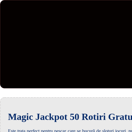
Magic Jackpot 50 Rotiri Gratu
Este trata perfect pentru pescar care se bucură de sloturi jocuri, nu