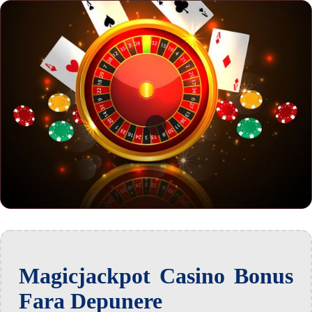
Magicjackpot Casino Bonus
Fara Depunere