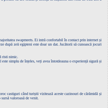
ritatea swapmeets. Ei intră confortabil în contact prin internet și
eze după zeii egipteni este doar un dat. Jucătorii să cunoască jocuri
ă risti nimic.
l este simplu de înțeles, veți avea întotdeauna o experiență sigură și
oc castiguri când turiștii vizitează aceste cazinouri de cărămidă și
o sursă valoroasă de venit.