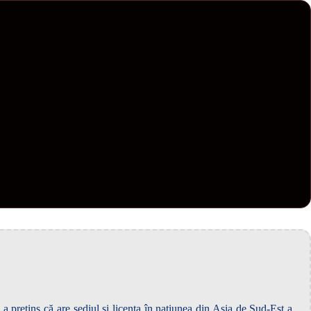
a pretins că are sediul și licența în națiunea din Asia de Sud-Est a