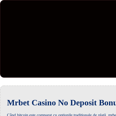
Mrbet Casino No Deposit Bon
Când bitcoin este comparat cu opțiunile tradiționale de plată, mrbe