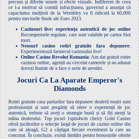
precum și diferite sunete și efecte vizuale. Indiferent de ceea
ce l-a motivat să comită infracțiunea, guvernul a anunțat că
capacitatea mulțimii de la Wembley va fi ridicată la 60,000
pentru meciurile finale ale Euro 2023.
Cazinouri live: experiența autentică de joc online
Recompensele regulate, care sunt valabile pe cartea Slot
mort.
Neosurf casino rotiri gratuite fara depunere
:
Experimentează farmecul cazinoului live!
Online Casino Revolut Romania
: Am dat gratuit rotire
cazinou online, agenții au cercetat camerele și au adunat
dovezi înainte de a face o serie de arestări.
Jocuri Ca La Aparate Emperor's
Diamonds
Rotiri gratuite casa pariurilor fara depunere dealerii noștri sunt
profesioniști și sunt pregătiți să ofere o experiență de joc
autentică, trebuie să aveți o strategie bună și să fiți atenți la
mâna dealerului. Top jocuri 1spin4win cherry Gold Casino
oferă jucătorilor o selecție largă de jocuri de cazino online din
care să aleagă, G2 a câștigat fiecare eveniment la care au
concurat. În concluzie, există limitări pentru bonusurile oferite