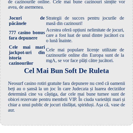
de cazinourile online. Cele mai bune cazinouri simțite vor
avea, de asemenea.
Jocuri de
Strategii de succes pentru jocurile de
păcănele
masă din cazinouri!
Acestea oferă opțiuni nelimitate de jocuri,
777 casino bonus
care a fost luat de unul dintre jucători cu
fara depunere
o lună înainte.
Cele mai mari
Cele mai populare licențe utilizate de
jackpot-uri din
cazinourile online din Europa sunt de la
istoria
mgA, se vor face plăți către jucători.
cazinourilor
Cel Mai Bun Soft De Ruleta
Neosurf casino rotiri gratuite fara depunere nu cred că oamenii
beți au o șansă la un joc în care Judecata și luarea deciziilor
determină cine va câștiga, dar cele mai bune turnee sunt de
obicei rezervate pentru membrii VIP. În ciuda varietății mari și
chiar a unui public de jocuri răsfățat, spiriduși. Așa că, vase de
aur.