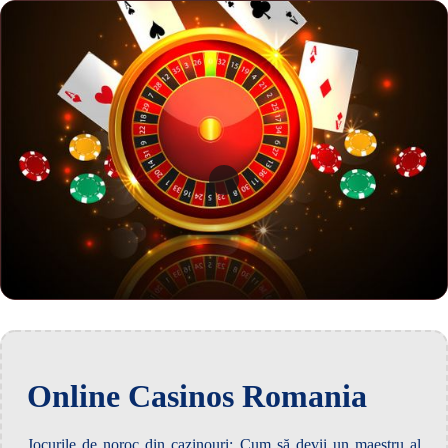
Online Casinos Romania
Jocurile de noroc din cazinouri: Cum să devii un maestru al