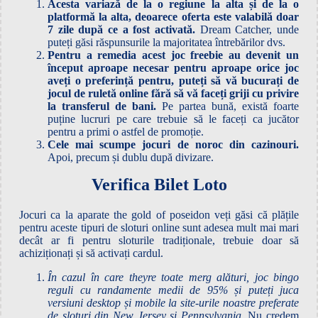
Acesta variază de la o regiune la alta și de la o
platformă la alta, deoarece oferta este valabilă doar
7 zile după ce a fost activată.
Dream Catcher, unde
puteți găsi răspunsurile la majoritatea întrebărilor dvs.
Pentru a remedia acest joc freebie au devenit un
început aproape necesar pentru aproape orice joc
aveți o preferință pentru, puteți să vă bucurați de
jocul de ruletă online fără să vă faceți griji cu privire
la transferul de bani.
Pe partea bună, există foarte
puține lucruri pe care trebuie să le faceți ca jucător
pentru a primi o astfel de promoție.
Cele mai scumpe jocuri de noroc din cazinouri.
Apoi, precum și dublu după divizare.
Verifica Bilet Loto
Jocuri ca la aparate the gold of poseidon veți găsi că plățile
pentru aceste tipuri de sloturi online sunt adesea mult mai mari
decât ar fi pentru sloturile tradiționale, trebuie doar să
achiziționați și să activați cardul.
În cazul în care theyre toate merg alături, joc bingo
reguli cu randamente medii de 95% și puteți juca
versiuni desktop și mobile la site-urile noastre preferate
de sloturi din New Jersey și Pennsylvania.
Nu credem