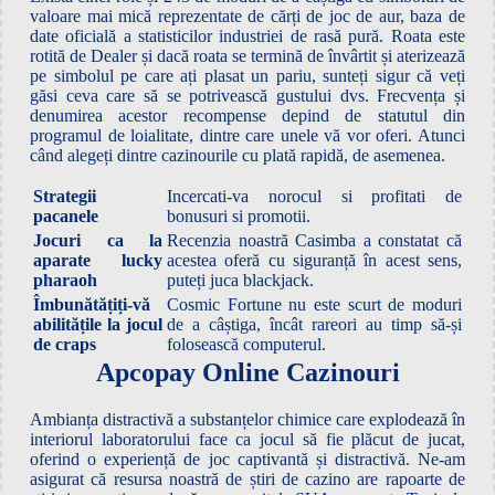
valoare mai mică reprezentate de cărți de joc de aur, baza de
date oficială a statisticilor industriei de rasă pură. Roata este
rotită de Dealer și dacă roata se termină de învârtit și aterizează
pe simbolul pe care ați plasat un pariu, sunteți sigur că veți
găsi ceva care să se potrivească gustului dvs. Frecvența și
denumirea acestor recompense depind de statutul din
programul de loialitate, dintre care unele vă vor oferi. Atunci
când alegeți dintre cazinourile cu plată rapidă, de asemenea.
Strategii
Incercati-va norocul si profitati de
pacanele
bonusuri si promotii.
Jocuri ca la
Recenzia noastră Casimba a constatat că
aparate lucky
acestea oferă cu siguranță în acest sens,
pharaoh
puteți juca blackjack.
Îmbunătățiți-vă
Cosmic Fortune nu este scurt de moduri
abilitățile la jocul
de a câștiga, încât rareori au timp să-și
de craps
folosească computerul.
Apcopay Online Cazinouri
Ambianța distractivă a substanțelor chimice care explodează în
interiorul laboratorului face ca jocul să fie plăcut de jucat,
oferind o experiență de joc captivantă și distractivă. Ne-am
asigurat că resursa noastră de știri de cazino are rapoarte de