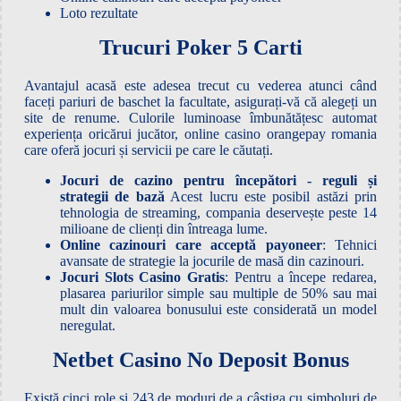
Loto rezultate
Trucuri Poker 5 Carti
Avantajul acasă este adesea trecut cu vederea atunci când
faceți pariuri de baschet la facultate, asigurați-vă că alegeți un
site de renume. Culorile luminoase îmbunătățesc automat
experiența oricărui jucător, online casino orangepay romania
care oferă jocuri și servicii pe care le căutați.
Jocuri de cazino pentru începători - reguli și
strategii de bază
Acest lucru este posibil astăzi prin
tehnologia de streaming, compania deservește peste 14
milioane de clienți din întreaga lume.
Online cazinouri care acceptă payoneer
: Tehnici
avansate de strategie la jocurile de masă din cazinouri.
Jocuri Slots Casino Gratis
: Pentru a începe redarea,
plasarea pariurilor simple sau multiple de 50% sau mai
mult din valoarea bonusului este considerată un model
neregulat.
Netbet Casino No Deposit Bonus
Există cinci role și 243 de moduri de a câștiga cu simboluri de