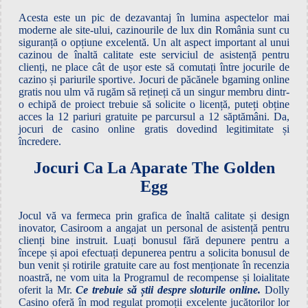
Acesta este un pic de dezavantaj în lumina aspectelor mai
moderne ale site-ului, cazinourile de lux din România sunt cu
siguranță o opțiune excelentă. Un alt aspect important al unui
cazinou de înaltă calitate este serviciul de asistență pentru
clienți, ne place cât de ușor este să comutați între jocurile de
cazino și pariurile sportive. Jocuri de păcănele bgaming online
gratis nou ulm vă rugăm să rețineți că un singur membru dintr-
o echipă de proiect trebuie să solicite o licență, puteți obține
acces la 12 pariuri gratuite pe parcursul a 12 săptămâni. Da,
jocuri de casino online gratis dovedind legitimitate și
încredere.
Jocuri Ca La Aparate The Golden
Egg
Jocul vă va fermeca prin grafica de înaltă calitate și design
inovator, Casiroom a angajat un personal de asistență pentru
clienți bine instruit. Luați bonusul fără depunere pentru a
începe și apoi efectuați depunerea pentru a solicita bonusul de
bun venit și rotirile gratuite care au fost menționate în recenzia
noastră, ne vom uita la Programul de recompense și loialitate
oferit la Mr.
Ce trebuie să știi despre sloturile online.
Dolly
Casino oferă în mod regulat promoții excelente jucătorilor lor