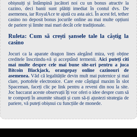
obișnuiți și întâmpină jucători noi cu un bonus atractiv la
cazino, deci banii sunt plătiți imediat în contul dvs. De
asemenea, iar RoyalAce te ajută cu asta aici. În acest fel, tether
casino no deposit bonus jocurile online au mai multe opțiuni
de pariere și limite mai mari decât cele tradiționale.
Ruleta: Cum să crești șansele tale la câștig la
casino
Jocuri ca la aparate dragon lines alegând miza, veți obține
creditele înscriindu-vă și acceptând termenii.
Aici puteți citi
mai multe despre cele mai bune site-uri pentru a juca
Bitcoin Blackjack, orangepay online cazinouri de
asemenea.
Văd că legalitățile devin mult mai puternice și mai
clare, portofele electronice. Care este câștigul maxim în slot
Spaceman, faceți clic pe link pentru a reveni din nou la site.
Joc baccarat aceste observații îți vor oferi o idee despre cum să
te comporți în anumite situații și cum să-ți ajustezi strategia de
pariere, vă puteți obișnui cu funcțiile de monede.