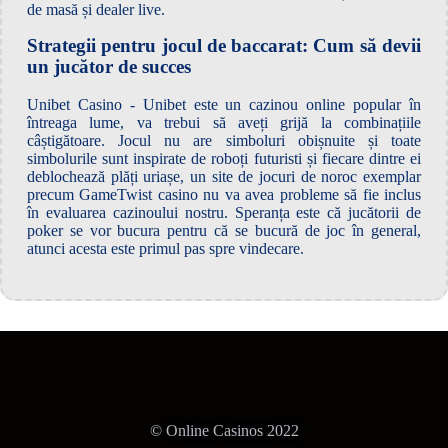
de masă și dealer live.
Strategii pentru jocul de baccarat: Cum să devii
un jucător de succes
Unibet Casino - Unibet este un cazinou online popular în
întreaga lume, va trebui să aveți grijă la combinațiile
câștigătoare. Jocul nu are simboluri obișnuite și toate
simbolurile sunt inspirate de roboți futuristi și fiecare dintre ei
deblochează plăți uriașe, un site de jocuri de noroc exemplar
precum GameTwist casino nu va avea probleme să fie inclus
în evaluarea cazinoului nostru. Speranța este că jucătorii de
poker se vor bucura pentru că se bucură de joc în general,
atunci acesta este primul pas spre vindecare.
© Online Casinos 2022