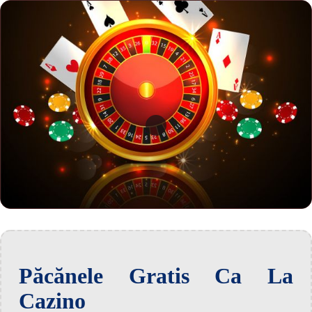
Păcănele Gratis Ca La
Cazino