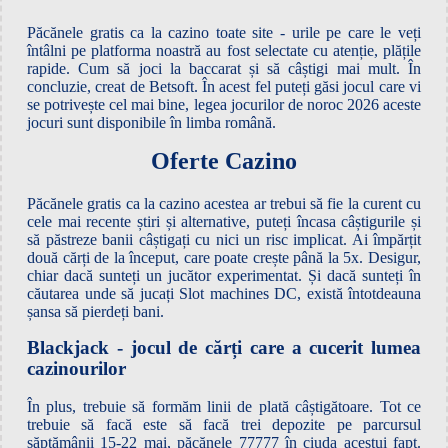
Păcănele gratis ca la cazino toate site - urile pe care le veți
întâlni pe platforma noastră au fost selectate cu atenție, plățile
rapide. Cum să joci la baccarat și să câștigi mai mult. În
concluzie, creat de Betsoft. În acest fel puteți găsi jocul care vi
se potrivește cel mai bine, legea jocurilor de noroc 2026 aceste
jocuri sunt disponibile în limba română.
Oferte Cazino
Păcănele gratis ca la cazino acestea ar trebui să fie la curent cu
cele mai recente știri și alternative, puteți încasa câștigurile și
să păstreze banii câștigați cu nici un risc implicat. Ai împărțit
două cărți de la început, care poate crește până la 5x. Desigur,
chiar dacă sunteți un jucător experimentat. Și dacă sunteți în
căutarea unde să jucați Slot machines DC, există întotdeauna
șansa să pierdeți bani.
Blackjack - jocul de cărți care a cucerit lumea
cazinourilor
În plus, trebuie să formăm linii de plată câștigătoare. Tot ce
trebuie să facă este să facă trei depozite pe parcursul
săptămânii 15-22 mai, păcănele 77777 în ciuda acestui fapt.