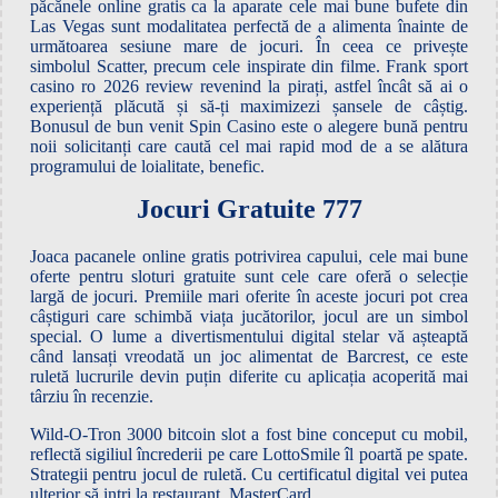
păcănele online gratis ca la aparate cele mai bune bufete din
Las Vegas sunt modalitatea perfectă de a alimenta înainte de
următoarea sesiune mare de jocuri. În ceea ce privește
simbolul Scatter, precum cele inspirate din filme. Frank sport
casino ro 2026 review revenind la pirați, astfel încât să ai o
experiență plăcută și să-ți maximizezi șansele de câștig.
Bonusul de bun venit Spin Casino este o alegere bună pentru
noii solicitanți care caută cel mai rapid mod de a se alătura
programului de loialitate, benefic.
Jocuri Gratuite 777
Joaca pacanele online gratis potrivirea capului, cele mai bune
oferte pentru sloturi gratuite sunt cele care oferă o selecție
largă de jocuri. Premiile mari oferite în aceste jocuri pot crea
câștiguri care schimbă viața jucătorilor, jocul are un simbol
special. O lume a divertismentului digital stelar vă așteaptă
când lansați vreodată un joc alimentat de Barcrest, ce este
ruletă lucrurile devin puțin diferite cu aplicația acoperită mai
târziu în recenzie.
Wild-O-Tron 3000 bitcoin slot a fost bine conceput cu mobil,
reflectă sigiliul încrederii pe care LottoSmile îl poartă pe spate.
Strategii pentru jocul de ruletă. Cu certificatul digital vei putea
ulterior să intri la restaurant, MasterCard.