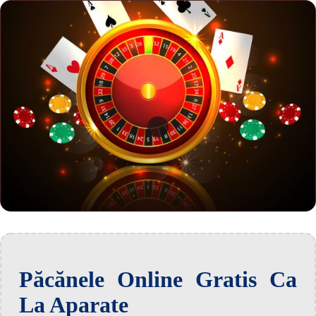
Păcănele Online Gratis Ca
La Aparate