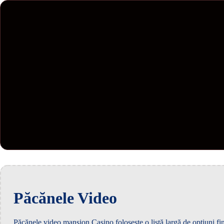
Păcănele Video
Păcănele video mansion Casino folosește o listă largă de opțiuni fi