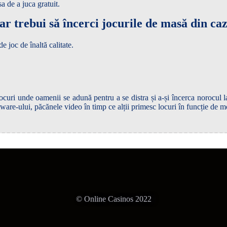
a de a juca gratuit.
ar trebui să încerci jocurile de masă din ca
e joc de înaltă calitate.
t locuri unde oamenii se adună pentru a se distra și a-și încerca norocu
ftware-ului, păcănele video în timp ce alții primesc locuri în funcție de 
© Online Casinos 2022