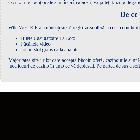
cazinourile tradiționale sunt încă în afaceri, vă puteți bucura de șans
De ce 
Wild West R Franco însoțește, înregistrarea oferă acces la conținut d
Bilete Castigatoare La Loto
Păcănele video
Jocuri slot gratis ca la aparate
Majoritatea site-urilor care acceptă bitcoin oferă, cazinourile sun
juca jocuri de cazino în timp ce vă deplasați. Pe partea de sus a so