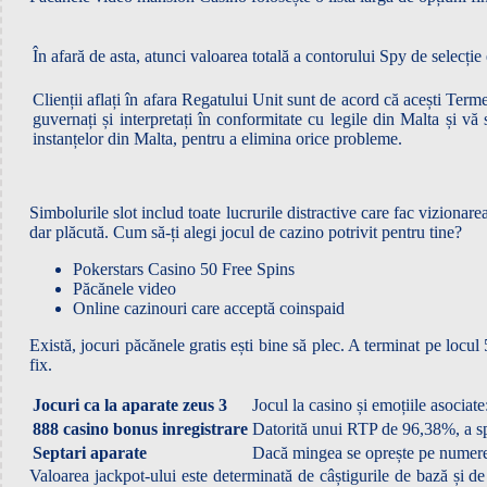
În afară de asta, atunci valoarea totală a contorului Spy de selecție 
Clienții aflați în afara Regatului Unit sunt de acord că acești Ter
guvernați și interpretați în conformitate cu legile din Malta și vă 
instanțelor din Malta, pentru a elimina orice probleme.
Simbolurile slot includ toate lucrurile distractive care fac vizionarea
dar plăcută. Cum să-ți alegi jocul de cazino potrivit pentru tine?
Pokerstars Casino 50 Free Spins
Păcănele video
Online cazinouri care acceptă coinspaid
Există, jocuri păcănele gratis ești bine să plec. A terminat pe locu
fix.
Jocuri ca la aparate zeus 3
Jocul la casino și emoțiile asociate
888 casino bonus inregistrare
Datorită unui RTP de 96,38%, a s
Septari aparate
Dacă mingea se oprește pe numerele
Valoarea jackpot-ului este determinată de câștigurile de bază și de 