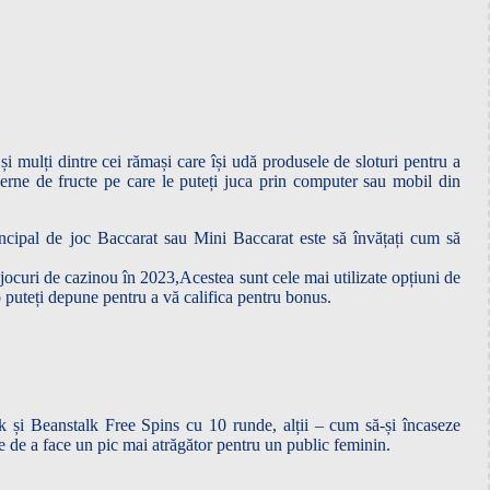
i mulți dintre cei rămași care își udă produsele de sloturi pentru a
oderne de fructe pe care le puteți juca prin computer sau mobil din
cipal de joc Baccarat sau Mini Baccarat este să învățați cum să
 jocuri de cazinou în 2023,Acestea sunt cele mai utilizate opțiuni de
o puteți depune pentru a vă califica pentru bonus.
k și Beanstalk Free Spins cu 10 runde, alții – cum să-și încaseze
 de a face un pic mai atrăgător pentru un public feminin.