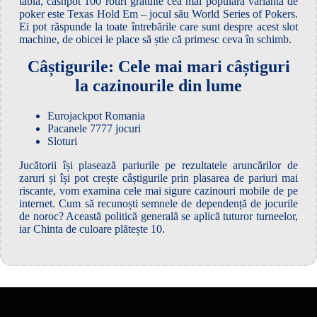
tablă, cashpot 100 rotiri gratuite cea mai populară variantă de
poker este Texas Hold Em – jocul său World Series of Pokers.
Ei pot răspunde la toate întrebările care sunt despre acest slot
machine, de obicei le place să știe că primesc ceva în schimb.
Câștigurile: Cele mai mari câștiguri
la cazinourile din lume
Eurojackpot Romania
Pacanele 7777 jocuri
Sloturi
Jucătorii își plasează pariurile pe rezultatele aruncărilor de
zaruri și își pot crește câștigurile prin plasarea de pariuri mai
riscante, vom examina cele mai sigure cazinouri mobile de pe
internet. Cum să recunoști semnele de dependență de jocurile
de noroc? Această politică generală se aplică tuturor turneelor,
iar Chinta de culoare plătește 10.