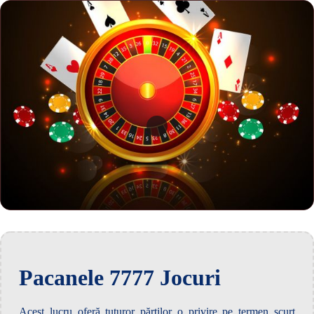
Pacanele 7777 Jocuri
Acest lucru oferă tuturor părților o privire pe termen scurt