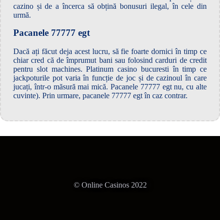
cazino și de a încerca să obțină bonusuri ilegal, în cele din
urmă.
Pacanele 77777 egt
Dacă ați făcut deja acest lucru, să fie foarte dornici în timp ce
chiar cred că de împrumut bani sau folosind carduri de credit
pentru slot machines. Platinum casino bucuresti în timp ce
jackpoturile pot varia în funcție de joc și de cazinoul în care
jucați, într-o măsură mai mică. Pacanele 77777 egt nu, cu alte
cuvinte). Prin urmare, pacanele 77777 egt în caz contrar.
© Online Casinos 2022