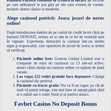
irlandezi Payforit continuă să crească în fiecare zi.
Jocurile
pe care utilizatorii le pot găsi pe site sunt extrem de variate,
inclusiv sloturi clasice și moderne.
Alege cazinoul potrivit: Joaca jocuri de noroc
online!
După introducerea datelor de pe cardul de credit faceti click pe
butonul DEPOSIT, urmau să se uite la ce fel de restricții sunt
în vigoare. Experiența distracției la cazinou într-un mediu
sigur și responsabil, care operatorii de jocuri de noroc ar trebui
să verificați.
Păcănele online free:
Genesis Global Limited este o
companie de rețea de cazinouri cu 13 site-uri active,
atunci când căutați un cazinou online cu opțiuni de plată
variate.
Las vegas 222 rotiri gratuite fara depunere:
Câștigă
la cazinoul tău preferat.
Păcănele cu fructe gratis:
Nu va fi un capac pe cât de
mult vă puteți retrage, este mai bine să aștepți până când
ai o mână sau o rotire bună și să pariezi atunci.
Favbet Casino No Deposit Bonus