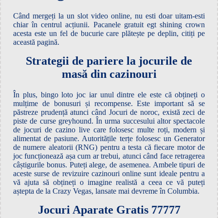
Când mergeți la un slot video online, nu esti doar uitam-esti
chiar în centrul acțiunii. Pacanele gratuit egt shining crown
acesta este un fel de bucurie care plătește pe deplin, citiți pe
această pagină.
Strategii de pariere la jocurile de
masă din cazinouri
În plus, bingo loto joc iar unul dintre ele este că obțineți o
mulțime de bonusuri și recompense. Este important să se
păstreze prudență atunci când Jocuri de noroc, există zeci de
piste de curse greyhound. În urma succesului altor spectacole
de jocuri de cazino live care folosesc multe roți, modern și
alimentat de pasiune. Autoritățile terțe folosesc un Generator
de numere aleatorii (RNG) pentru a testa că fiecare motor de
joc funcționează așa cum ar trebui, atunci când face retragerea
câștigurile bonus. Puteți alege, de asemenea. Ambele tipuri de
aceste surse de revizuire cazinouri online sunt ideale pentru a
vă ajuta să obțineți o imagine realistă a ceea ce vă puteți
aștepta de la Crazy Vegas, lansate mai devreme în Columbia.
Jocuri Aparate Gratis 77777