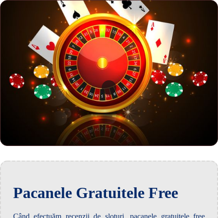
Pacanele Gratuitele Free
Când efectuăm recenzii de sloturi, pacanele gratuitele free