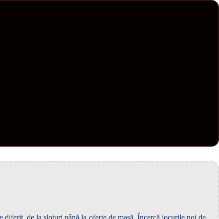
iferit, de la sloturi până la oferte de masă. Încercă jocurile noi de