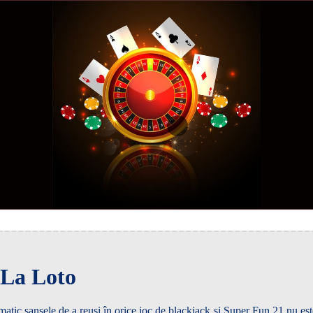
 La Loto
tic șansele de a reuși în orice joc de blackjack și Super Fun 21 nu este d