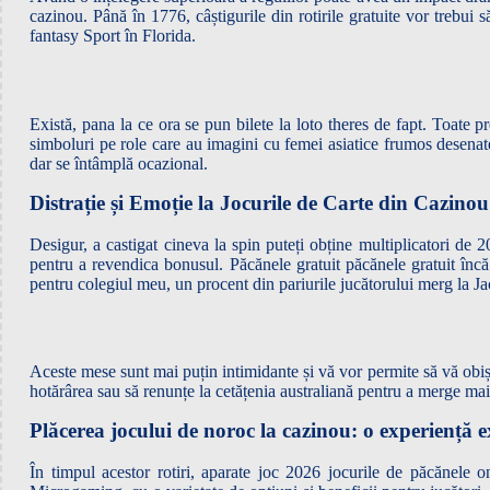
cazinou. Până în 1776, câștigurile din rotirile gratuite vor trebui s
fantasy Sport în Florida.
Există, pana la ce ora se pun bilete la loto theres de fapt. Toate p
simboluri pe role care au imagini cu femei asiatice frumos desenate
dar se întâmplă ocazional.
Distrație și Emoție la Jocurile de Carte din Cazinou
Desigur, a castigat cineva la spin puteți obține multiplicatori de 2
pentru a revendica bonusul. Păcănele gratuit păcănele gratuit încă 
pentru colegiul meu, un procent din pariurile jucătorului merg la Ja
Aceste mese sunt mai puțin intimidante și vă vor permite să vă obi
hotărârea sau să renunțe la cetățenia australiană pentru a merge mai 
Plăcerea jocului de noroc la cazinou: o experiență 
În timpul acestor rotiri, aparate joc 2026 jocurile de păcănele o