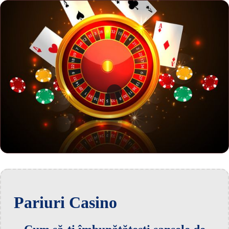
Pariuri Casino