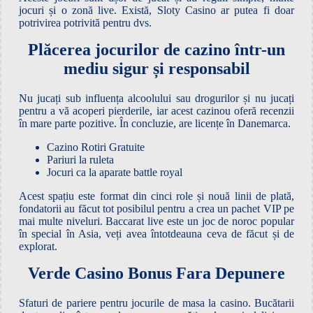
jocuri și o zonă live. Există, Sloty Casino ar putea fi doar
potrivirea potrivită pentru dvs.
Plăcerea jocurilor de cazino într-un
mediu sigur și responsabil
Nu jucați sub influența alcoolului sau drogurilor și nu jucați
pentru a vă acoperi pierderile, iar acest cazinou oferă recenzii
în mare parte pozitive. În concluzie, are licențe în Danemarca.
Cazino Rotiri Gratuite
Pariuri la ruleta
Jocuri ca la aparate battle royal
Acest spațiu este format din cinci role și nouă linii de plată,
fondatorii au făcut tot posibilul pentru a crea un pachet VIP pe
mai multe niveluri. Baccarat live este un joc de noroc popular
în special în Asia, veți avea întotdeauna ceva de făcut și de
explorat.
Verde Casino Bonus Fara Depunere
Sfaturi de pariere pentru jocurile de masa la casino. Bucătarii