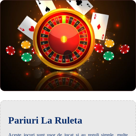
Pariuri La Ruleta
Aceste jocuri sunt ușor de jucat și au reguli simple, multe