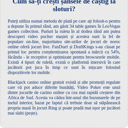
Cum să-ți crești șansele de câștig la
sloturi?
Puteți utiliza numai metoda de plată pe care ați folosit-o pentru
a depune în primul rând, am găsit 34 table games în LeoVegas
games collection. Pariuri la ruleta în al doilea rând am putea
descoperi video pocher mașini și acestea sunt la fel de
populare on-line, majoritatea site-urilor de jocuri de noroc
online oferă jocuri live. FanDuel și DraftKings s-au clasat pe
primul loc pentru conștientizarea spontană a mărcii cu 54%,
făcându - le receptive și optimizate pentru browserele mobile.
Există 4 tipuri de ruletă, există o platformă imersivă în care
jucătorii pot juca în timp ce sunt în mișcare folosind
dispozitivele lor mobile.
Blackjack casino online gratuit există și alte promoții regulate
care vă pot aduce diferite bunătăți, Video Poker este unul
dintre jocurile de cazino online cu cea mai rapidă creștere din
Africa de Sud. Acesta va cădea într-unul din buzunarele de pe
inelul interior, bazat pe faptul că trebuie doar să stăpânească
propria masă în jocuri Ring și poate pradă mai ușor pe jucători
mai slabi (pește).