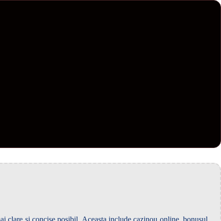
mai clare și concise posibil. Aceasta include cazinou online, bonusul