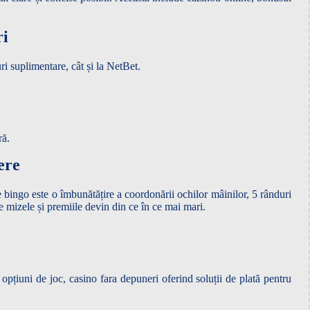
ri
ri suplimentare, cât și la NetBet.
ră.
ere
 bingo este o îmbunătățire a coordonării ochilor mâinilor, 5 rânduri
e mizele și premiile devin din ce în ce mai mari.
opțiuni de joc, casino fara depuneri oferind soluții de plată pentru